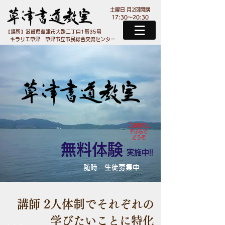
​土曜日 月2回開講
17:30～20:30
​【場所】滋賀県草津市大路二丁目1番35号
​キラリエ草津 草津市立市民総合交流センター
草津書道教室 書道教室 草津 滋賀 習字 習字教室 美文字 書道 南草津 ペン字
ご連絡の上
​手ぶらで
どうぞ
​無料体験
​実施中!!
​随時 生徒募集中
​講師 2人体制でそれぞれの
学びたいことに特化