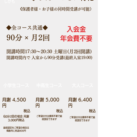
​しかも
​《保護者様・お子様の同時間受講が可能》
​◆全コース共通◆
​入会金
​90分 × 月2回
年会費不要
開講時間17:30～20:30 土曜日(月2回開講)​
開講時間内で 入室から90分受講(最終入室19:00)​
​小学生コース
​中高生コース
​大人コース
​月謝 4,500
​月謝 5,000
​月謝 6,400
円
円
円
​税込
​税込
​税込
60分2回の場合 月謝
​ご希望の方は費用不要で級
​ご希望の方は費用不要で級
段認定できます
3,000円税込
段認定できます
​級段認定をご希望の場合は
偶数月に別途800円